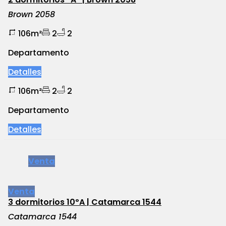
Brown 2058
106m²
2
2
Departamento
Detalles
106m²
2
2
Departamento
Detalles
Venta
Venta
3 dormitorios 10ºA | Catamarca 1544
Catamarca 1544