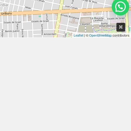
Leaflet
| ©
OpenStreetMap
contributors
Ciudad
Comuna
Tipo
Dormitorios
Baños
Otras características